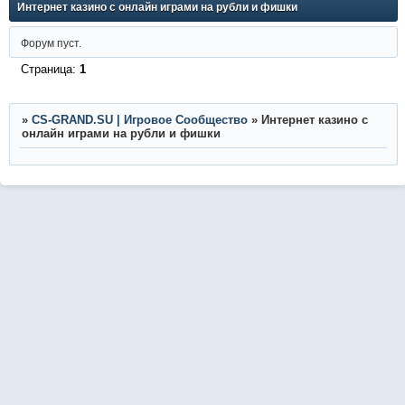
Интернет казино с онлайн играми на рубли и фишки
Форум пуст.
Страница:
1
»
CS-GRAND.SU | Игровое Сообщество
»
Интернет казино с
онлайн играми на рубли и фишки