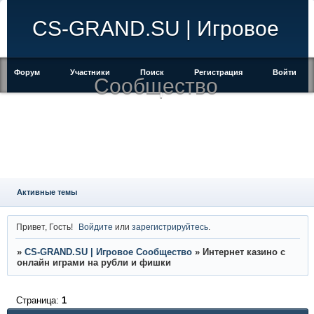
CS-GRAND.SU | Игровое
Форум
Участники
Поиск
Регистрация
Войти
Сообщество
Активные темы
Привет, Гость!
Войдите
или
зарегистрируйтесь
.
»
CS-GRAND.SU | Игровое Сообщество
»
Интернет казино с
онлайн играми на рубли и фишки
Страница:
1